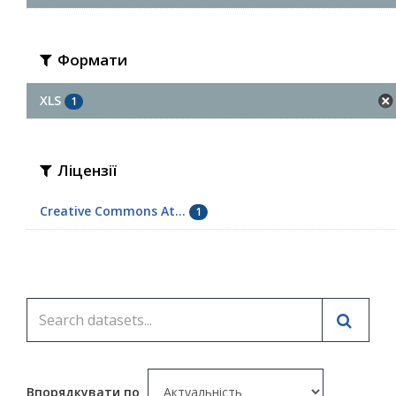
Формати
XLS
1
Ліцензії
Creative Commons At...
1
Впорядкувати по