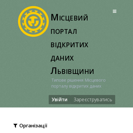
Перейти
до
Місцевий
вмісту
портал
відкритих
даних
Львівщини
Типове рішення Місцевого
порталу відкритих даних
Увійти
Зареєструватись
Організації