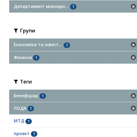
Департамент міжнаро...
1
Групи
Економіка та інвест...
1
Фінанси
1
Теги
Бенефіціар
1
ЛОДА
1
МТД
1
проект
1