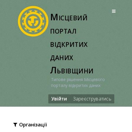
Перейти
до
Місцевий
вмісту
портал
відкритих
даних
Львівщини
Типове рішення Місцевого
порталу відкритих даних
Увійти
Зареєструватись
Організації