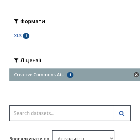
Формати
XLS
1
Ліцензії
Creative Commons At...
1
Впорядкувати по