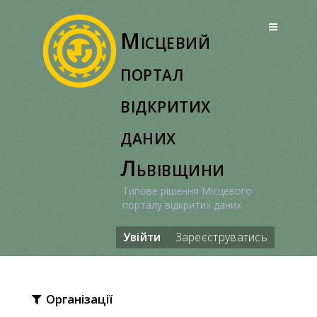
Перейти
до
Місцевий
вмісту
портал
відкритих
даних
Львівщини
Типове рішення Місцевого
порталу відкритих даних
Увійти
Зареєструватись
Організації