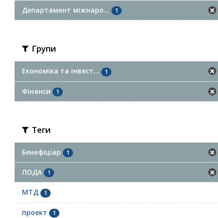
Департамент міжнаро...
1
Групи
Економіка та інвест...
1
Фінанси
1
Теги
Бенефіціар
1
ЛОДА
1
МТД
1
проект
1