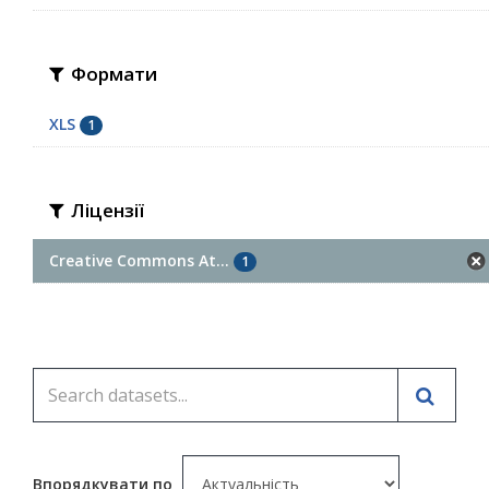
Формати
XLS
1
Ліцензії
Creative Commons At...
1
Впорядкувати по