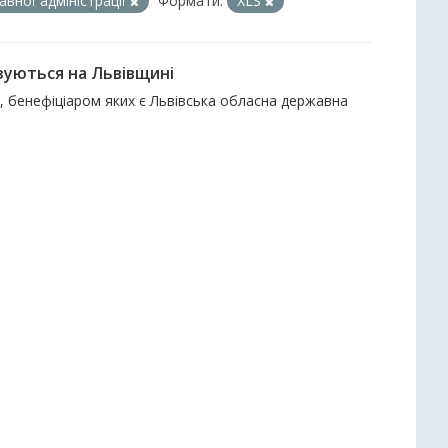
вної адміністрації
Формати:
XLS
зуються на Львівщині
и, бенефіціаром яких є Львівська обласна державна