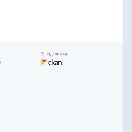
За підтримки
х