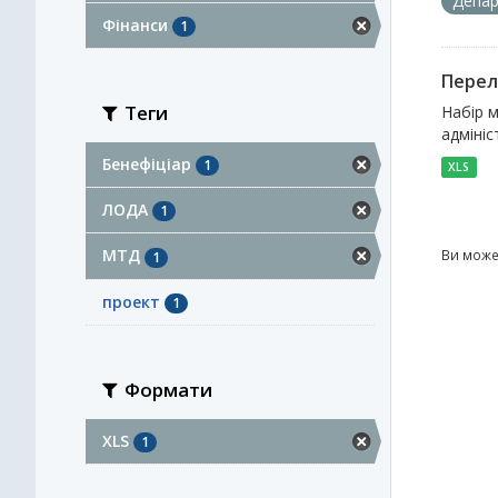
Депар
Фінанси
1
Перел
Теги
Набір м
адмініс
Бенефіціар
1
XLS
ЛОДА
1
МТД
Ви може
1
проект
1
Формати
XLS
1