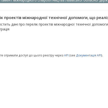
тамент міжнародного співробітництва Львівської обласної держа
ік проектів міжнародної технічної допомоги, що реалі
істить дані про перелік проектів міжнародної технічної допомог
трація
те отримати доступ до цього реєстру через
API
(see
Документація API
).