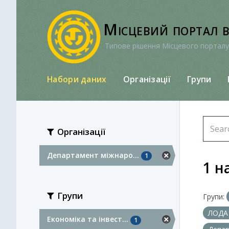
Перейти
до
Місцевий портал 
вмісту
Типове рішення Місцевого порталу
Набори даних
Організації
Групи
Організації
Департамент міжнаро...
1
1 н
Групи
Групи:
ЛОД
Економіка та інвест...
1