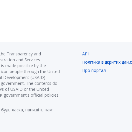
 the Transparency and
API
istration and Services
Політика відкритих дани
is made possible by the
Про портал
ican people through the United
nal Development (USAID)
K government. The contents do
ews of USAID or the United
government’s official policies.
 будь ласка, напишіть нам: