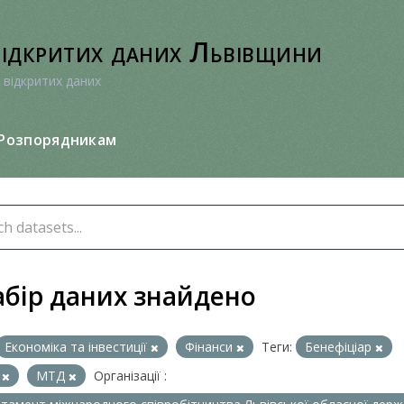
відкритих даних Львівщини
 відкритих даних
Розпорядникам
абір даних знайдено
Економіка та інвестиції
Фінанси
Теги:
Бенефіціар
А
МТД
Організації :