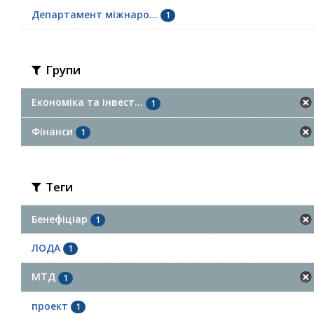
Департамент міжнаро...
1
Групи
Економіка та інвест...
1
Фінанси
1
Теги
Бенефіціар
1
ЛОДА
1
МТД
1
проект
1