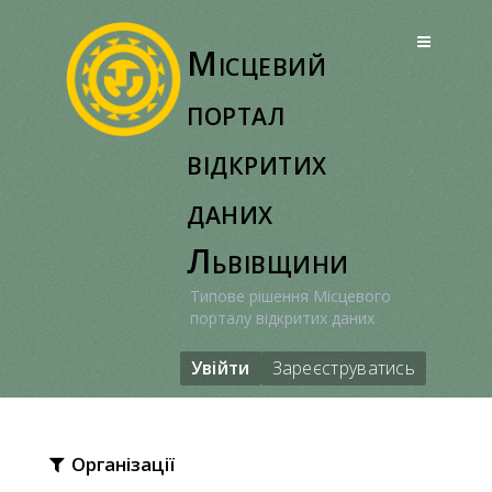
Перейти
до
Місцевий
вмісту
портал
відкритих
даних
Львівщини
Типове рішення Місцевого
порталу відкритих даних
Увійти
Зареєструватись
Організації