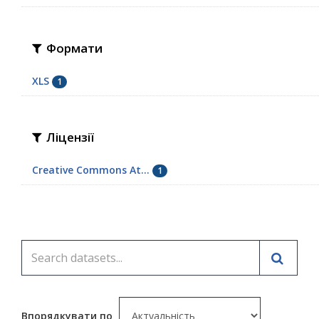
Формати
XLS
1
Ліцензії
Creative Commons At...
1
Впорядкувати по