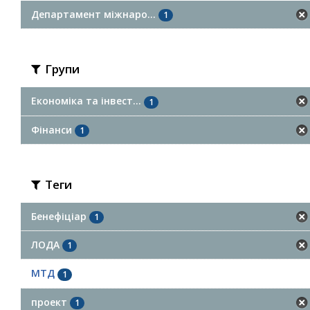
Департамент міжнаро...
1
Групи
Економіка та інвест...
1
Фінанси
1
Теги
Бенефіціар
1
ЛОДА
1
МТД
1
проект
1