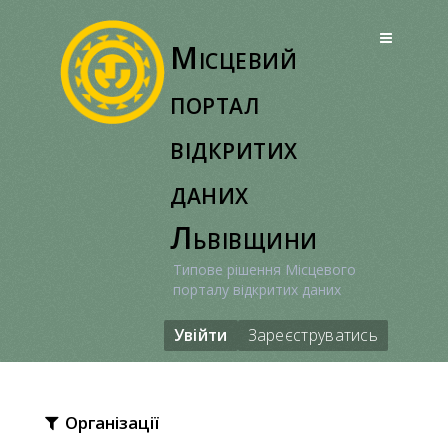
Перейти
до
Місцевий
вмісту
портал
відкритих
даних
Львівщини
Типове рішення Місцевого
порталу відкритих даних
Увійти
Зареєструватись
Організації