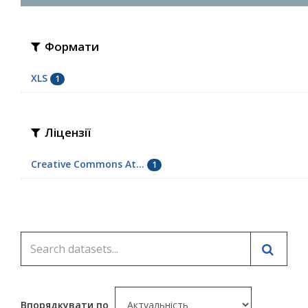
Формати
XLS
1
Ліцензії
Creative Commons At...
1
Впорядкувати по