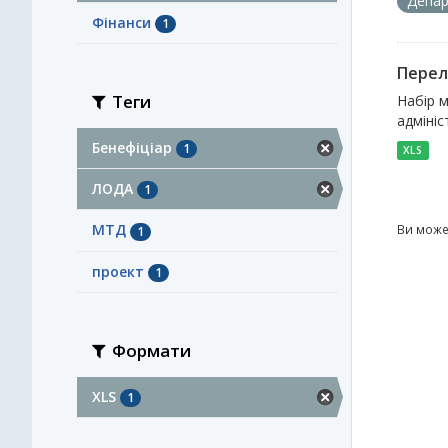
Депар
Фінанси
1
Перел
Теги
Набір м
адмініс
Бенефіціар
1
XLS
ЛОДА
1
МТД
Ви може
1
проект
1
Формати
XLS
1