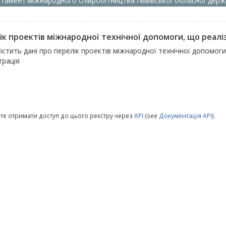
тамент міжнародного співробітництва Львівської обласної держа
ік проектів міжнародної технічної допомоги, що реалі
істить дані про перелік проектів міжнародної технічної допомог
трація
те отримати доступ до цього реєстру через
API
(see
Документація API
).