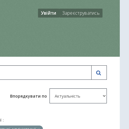
Увійти
Зареєструватись
Впорядкувати по
ї :