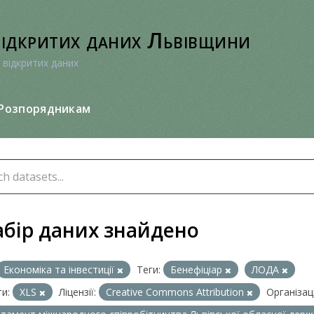
відкритих даних Львівщини
 відкритих даних
Розпорядникам
абір даних знайдено
Економіка та інвестиції
Теги:
Бенефіціар
ЛОДА
и:
XLS
Ліцензії:
Creative Commons Attribution
Організаці