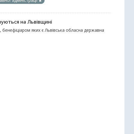
вної адміністрації
зуються на Львівщині
и, бенефіціаром яких є Львівська обласна державна