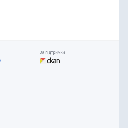
За підтримки
х