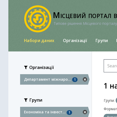
Перейти
до
Місцевий портал 
вмісту
Типове рішення Місцевого порталу
Набори даних
Організації
Групи
Організації
Департамент міжнаро...
1
1 н
Групи
Групи:
Формат
Економіка та інвест...
1