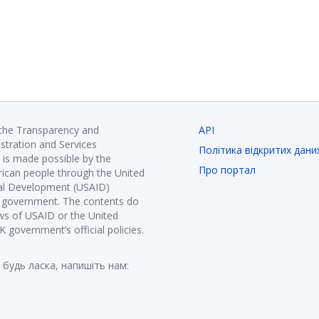
 the Transparency and
API
istration and Services
Політика відкритих дани
is made possible by the
Про портал
ican people through the United
nal Development (USAID)
K government. The contents do
ews of USAID or the United
government’s official policies.
 будь ласка, напишіть нам: