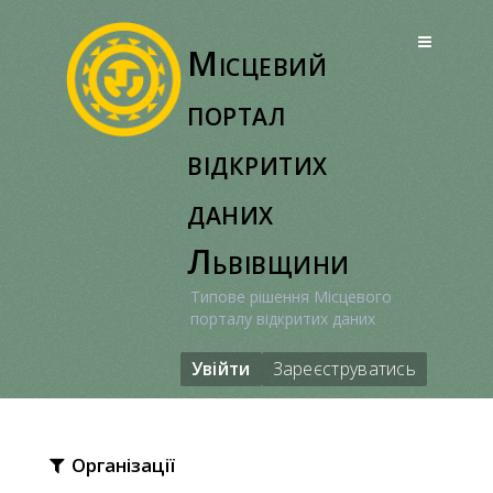
Перейти
до
Місцевий
вмісту
портал
відкритих
даних
Львівщини
Типове рішення Місцевого
порталу відкритих даних
Увійти
Зареєструватись
Організації