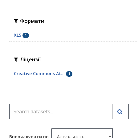
Формати
XLS
1
Ліцензії
Creative Commons At...
1
Впорядкувати по