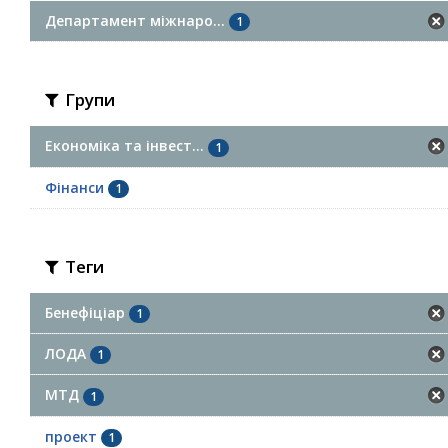
Департамент міжнаро...
1
Групи
Економіка та інвест...
1
Фінанси
1
Теги
Бенефіціар
1
ЛОДА
1
МТД
1
проект
1