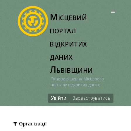
Перейти
до
Місцевий
вмісту
портал
відкритих
даних
Львівщини
Типове рішення Місцевого
порталу відкритих даних
Увійти
Зареєструватись
Організації