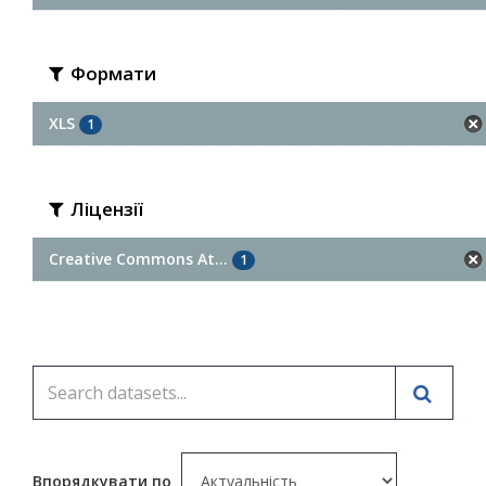
Формати
XLS
1
Ліцензії
Creative Commons At...
1
Впорядкувати по