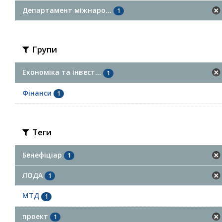
Департамент міжнаро...
1
Групи
Економіка та інвест...
1
Фінанси
1
Теги
Бенефіціар
1
ЛОДА
1
МТД
1
проект
1