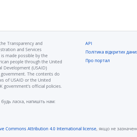
 the Transparency and
API
istration and Services
Політика відкритих дани
is made possible by the
Про портал
ican people through the United
nal Development (USAID)
K government. The contents do
ews of USAID or the United
government’s official policies.
 будь ласка, напишіть нам:
ive Commons Attribution 4.0 International license
, якщо не зазначен