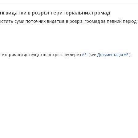
ні видатки в розрізі територіальних громад
істить суми поточних видатків в розрізі громад за певний період
те отримати доступ до цього реєстру через
API
(see
Документація API
).