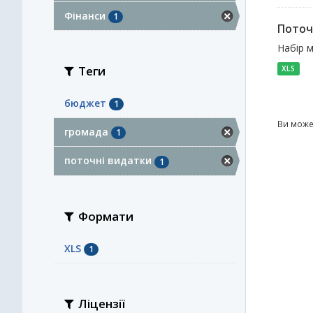
Фінанси
1
Поточ
Набір м
Теги
XLS
бюджет
1
Ви може
громада
1
поточні видатки
1
Формати
XLS
1
Ліцензії