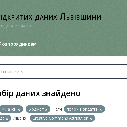
відкритих даних Львівщини
 відкритих даних
Розпорядникам
абір даних знайдено
Фінанси
Бюджет
Теги:
поточні видатки
ада
Ліцензії:
Creative Commons Attribution