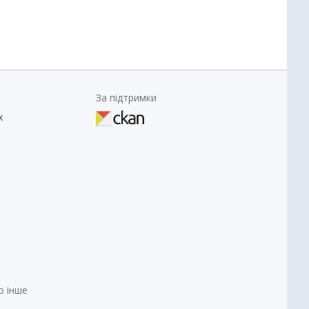
За підтримки
х
о інше