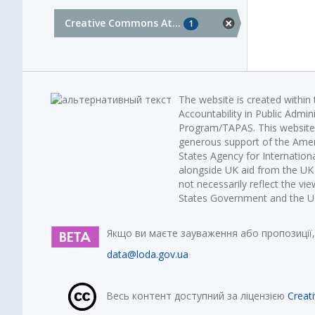
Creative Commons At...
1
The website is created within
Accountability in Public Admin
Program/TAPAS. This website 
generous support of the Amer
States Agency for Internatio
alongside UK aid from the U
not necessarily reflect the vi
States Government and the UK 
Якщо ви маєте зауваження або пропозиції,
data@loda.gov.ua
Весь контент доступний за ліцензією
Creat