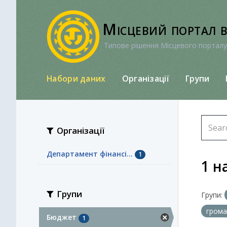
Перейти
до
Місцевий портал 
вмісту
Типове рішення Місцевого порталу
Набори даних
Організації
Групи
Організації
Департамент фінансі...
1
1 н
Групи
Групи:
гром
Бюджет
1