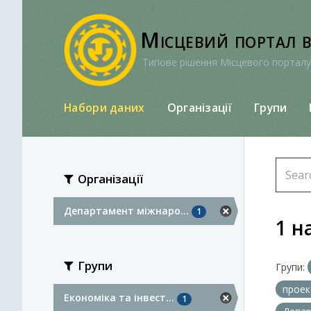
Перейти
до
Місцевий портал 
вмісту
Типове рішення Місцевого порталу
Набори даних
Організації
Групи
Організації
Департамент міжнаро...
1
1 н
Групи
Групи:
прое
Економіка та інвест...
1