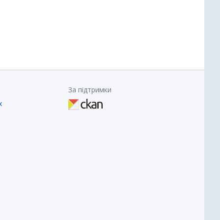
За підтримки
х