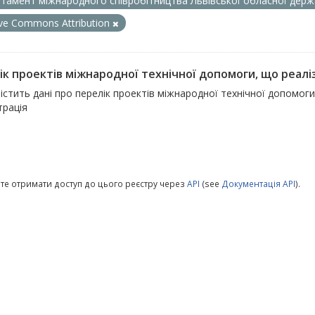
тамент міжнародного співробітництва Львівської обласної держа
ive Commons Attribution
ік проектів міжнародної технічної допомоги, що реалі
істить дані про перелік проектів міжнародної технічної допомог
трація
те отримати доступ до цього реєстру через
API
(see
Документація API
).