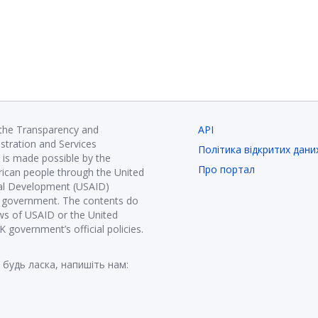
 the Transparency and
API
istration and Services
Політика відкритих дани
is made possible by the
Про портал
ican people through the United
nal Development (USAID)
K government. The contents do
ews of USAID or the United
government’s official policies.
 будь ласка, напишіть нам: