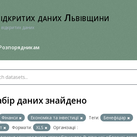
відкритих даних Львівщини
 відкритих даних
Розпорядникам
абір даних знайдено
Фінанси
Економіка та інвестиції
Теги:
Бенефіціар
кт
Формати:
XLS
Організації :