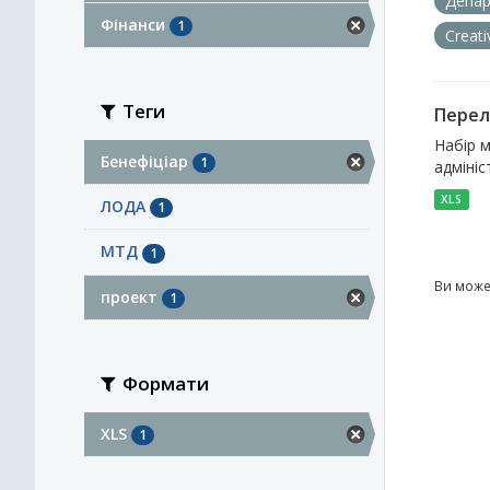
Депар
Фінанси
1
Creat
Теги
Перел
Набір м
Бенефіціар
1
адмініс
XLS
ЛОДА
1
МТД
1
Ви може
проект
1
Формати
XLS
1