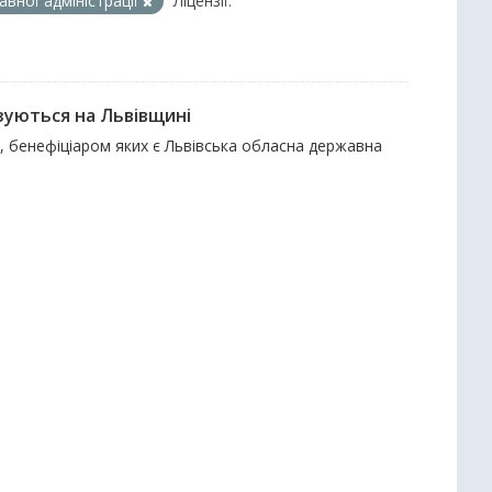
вної адміністрації
Ліцензії:
зуються на Львівщині
и, бенефіціаром яких є Львівська обласна державна