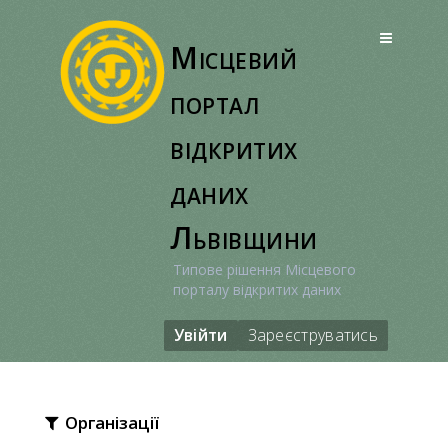
Перейти
до
Місцевий
вмісту
портал
відкритих
даних
Львівщини
Типове рішення Місцевого
порталу відкритих даних
Увійти
Зареєструватись
Організації