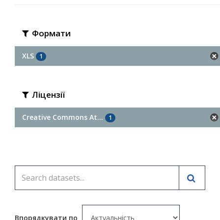
Формати
XLS
1
Ліцензії
Creative Commons At...
1
Впорядкувати по