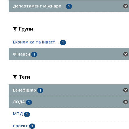
Департамент міжнаро...
1
Групи
Економіка та інвест...
1
Фінанси
1
Теги
Бенефіціар
1
ЛОДА
1
МТД
1
проект
1