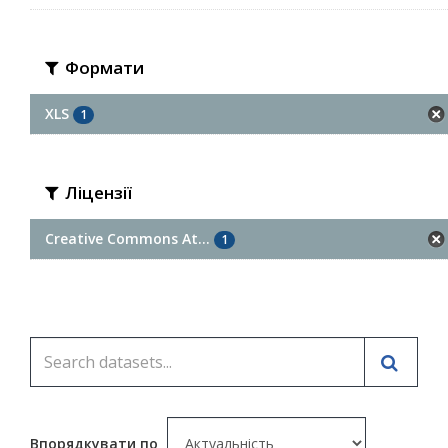
Формати
XLS
1
Ліцензії
Creative Commons At...
1
Впорядкувати по