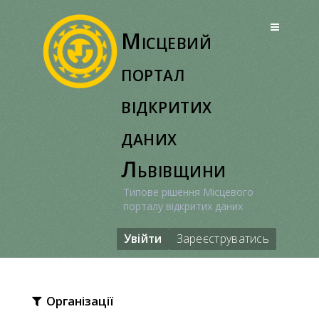
Перейти
до
Місцевий
вмісту
портал
відкритих
даних
Львівщини
Типове рішення Місцевого
порталу відкритих даних
Увійти
Зареєструватись
Організації