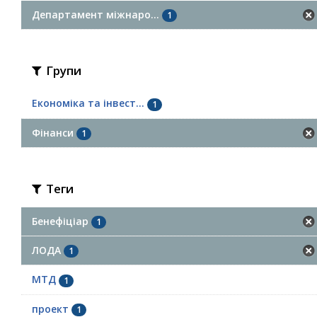
Департамент міжнаро...
1
Групи
Економіка та інвест...
1
Фінанси
1
Теги
Бенефіціар
1
ЛОДА
1
МТД
1
проект
1