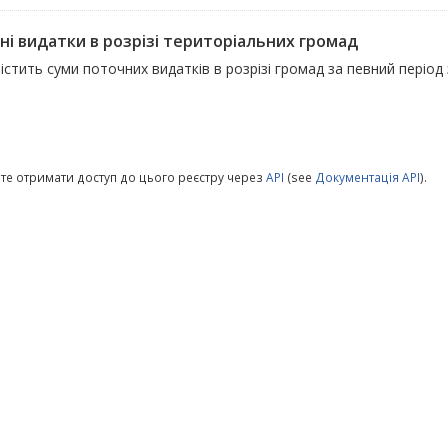
ні видатки в розрізі територіальних громад
істить суми поточних видатків в розрізі громад за певний період
те отримати доступ до цього реєстру через
API
(see
Документація API
).