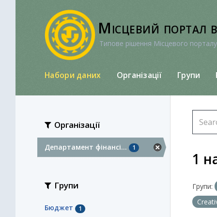
Перейти
до
Місцевий портал 
вмісту
Типове рішення Місцевого порталу
Набори даних
Організації
Групи
Організації
Департамент фінансі...
1
1 н
Групи
Групи:
Creat
Бюджет
1