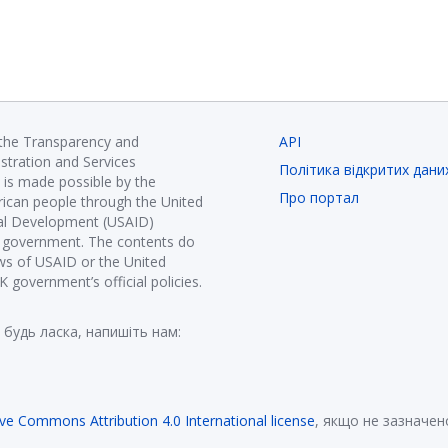
 the Transparency and
API
istration and Services
Політика відкритих дани
is made possible by the
Про портал
ican people through the United
nal Development (USAID)
K government. The contents do
ews of USAID or the United
government’s official policies.
 будь ласка, напишіть нам:
ive Commons Attribution 4.0 International license
, якщо не зазначен