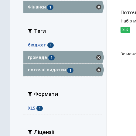
Фінанси
1
Поточ
Набір м
Теги
XLS
бюджет
1
Ви може
громада
1
поточні видатки
1
Формати
XLS
1
Ліцензії