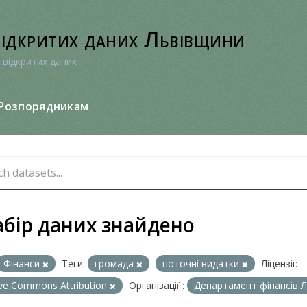
відкритих даних Львівщини
 відкритих даних
Розпорядникам
абір даних знайдено
Фінанси
Теги:
громада
поточні видатки
Ліцензії:
ive Commons Attribution
Організації :
Департамент фінансів Л