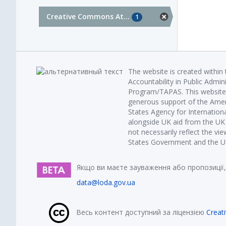
Creative Commons At...
1
The website is created within
Accountability in Public Admin
Program/TAPAS. This website 
generous support of the Amer
States Agency for Internatio
alongside UK aid from the U
not necessarily reflect the vi
States Government and the UK 
Якщо ви маєте зауваження або пропозиції,
data@loda.gov.ua
Весь контент доступний за ліцензією
Creat