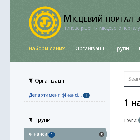
Перейти
до
Місцевий портал 
вмісту
Типове рішення Місцевого порталу
Набори даних
Організації
Групи
Організації
Департамент фінансі...
1
1 н
Групи
Групи:
Фінанси
1