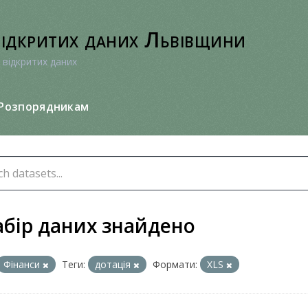
відкритих даних Львівщини
 відкритих даних
Розпорядникам
абір даних знайдено
Фінанси
Теги:
дотація
Формати:
XLS