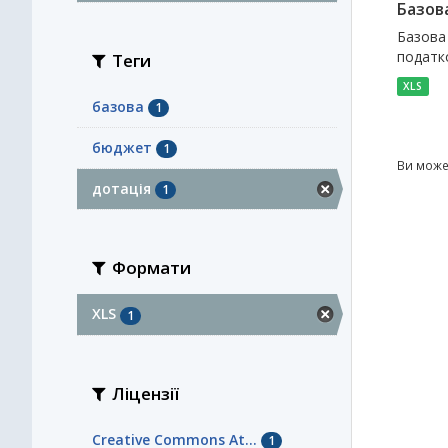
Базов
Базова
податк
Теги
XLS
базова
1
бюджет
1
Ви може
дотація
1
Формати
XLS
1
Ліцензії
Creative Commons At...
1