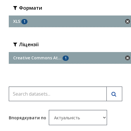
Формати
XLS
1
Ліцензії
Creative Commons At...
1
Впорядкувати по