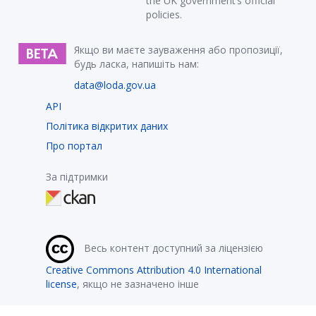
the UK government’s official
policies.
Якщо ви маєте зауваження або пропозиції,
будь ласка, напишіть нам:
data@loda.gov.ua
API
Політика відкритих даних
Про портал
За підтримки
Весь контент доступний за ліцензією
Creative Commons Attribution 4.0 International
license
, якщо не зазначено інше