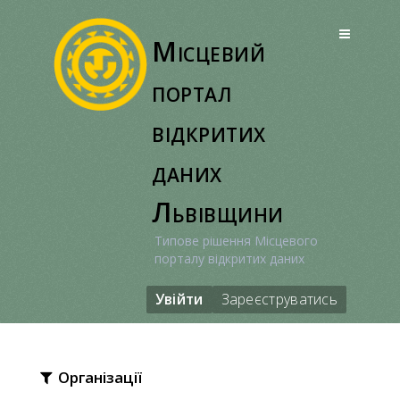
Перейти
до
Місцевий
вмісту
портал
відкритих
даних
Львівщини
Типове рішення Місцевого
порталу відкритих даних
Увійти
Зареєструватись
Організації