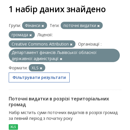
1 набір даних знайдено
Групи:
Фінанси
Теги:
поточні видатки
громада
Ліцензії:
Creative Commons Attribution
Організації :
Департамент фінансів Львівської обласної
державної адміністрації
Формати:
XLS
Фільтрувати результати
Поточні видатки в розрізі територіальних
громад
Набір містить суми поточних видатків в розрізі громад
за певний період з початку року
XLS