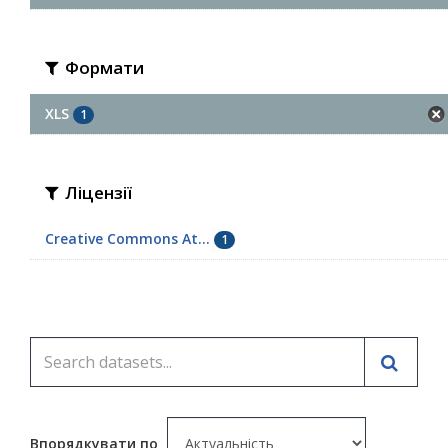
Формати
XLS
1
Ліцензії
Creative Commons At...
1
Впорядкувати по