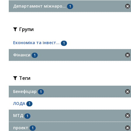
Департамент міжнаро...
1
Групи
Економіка та інвест...
1
Фінанси
1
Теги
Бенефіціар
1
ЛОДА
1
МТД
1
проект
1