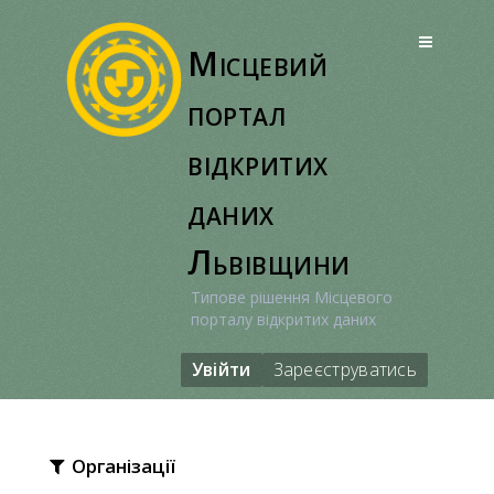
Перейти
до
Місцевий
вмісту
портал
відкритих
даних
Львівщини
Типове рішення Місцевого
порталу відкритих даних
Увійти
Зареєструватись
Організації