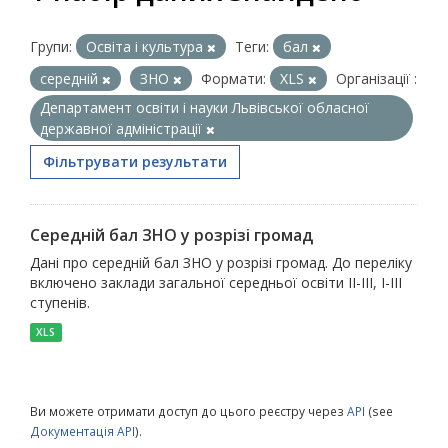
Групи:
Освіта і культура
Теги:
бал
середній
ЗНО
Формати:
XLS
Організації :
Департамент освіти і науки Львівської обласної
державної адміністрації
Фільтрувати результати
Середній бал ЗНО у розрізі громад
Дані про середній бал ЗНО у розрізі громад. До переліку
включено заклади загальної середньої освіти ІІ-ІІІ, І-ІІІ
ступенів.
XLS
Ви можете отримати доступ до цього реєстру через
API
(see
Документація API
).