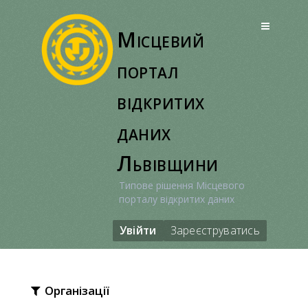
Перейти
до
Місцевий
вмісту
портал
відкритих
даних
Львівщини
Типове рішення Місцевого
порталу відкритих даних
Увійти
Зареєструватись
Організації