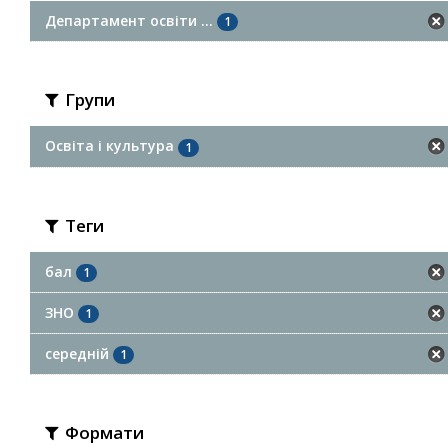
Департамент освіти ...
1
Групи
Освіта і культура
1
Теги
бал
1
ЗНО
1
середній
1
Формати