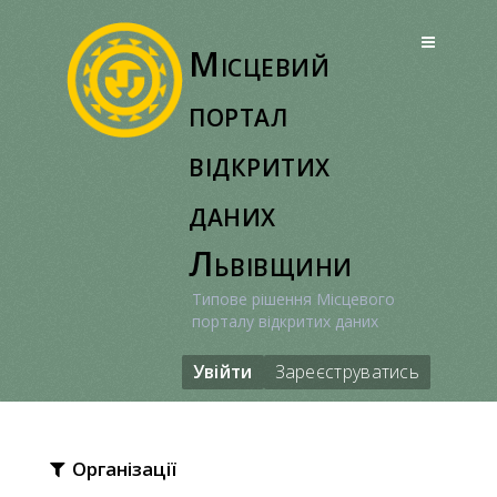
Перейти
до
Місцевий
вмісту
портал
відкритих
даних
Львівщини
Типове рішення Місцевого
порталу відкритих даних
Увійти
Зареєструватись
Організації