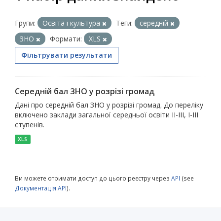
Групи:
Освіта і культура
Теги:
середній
ЗНО
Формати:
XLS
Фільтрувати результати
Середній бал ЗНО у розрізі громад
Дані про середній бал ЗНО у розрізі громад. До переліку
включено заклади загальної середньої освіти ІІ-ІІІ, І-ІІІ
ступенів.
XLS
Ви можете отримати доступ до цього реєстру через
API
(see
Документація API
).