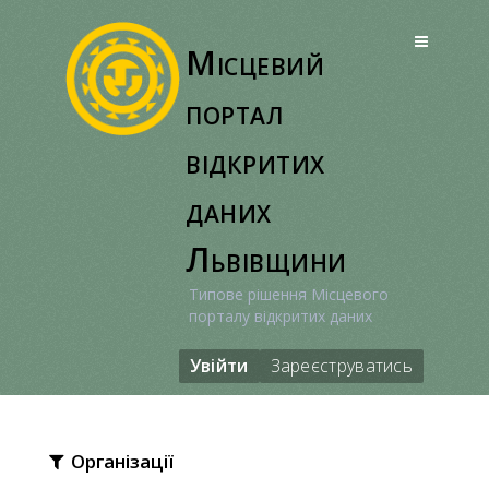
Перейти
до
Місцевий
вмісту
портал
відкритих
даних
Львівщини
Типове рішення Місцевого
порталу відкритих даних
Увійти
Зареєструватись
Організації