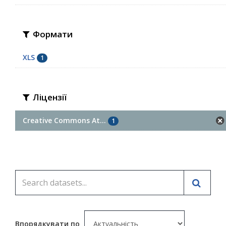
Формати
XLS
1
Ліцензії
Creative Commons At...
1
Впорядкувати по