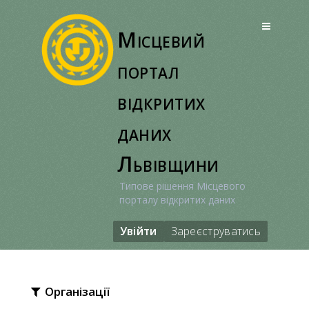
Перейти
до
Місцевий
вмісту
портал
відкритих
даних
Львівщини
Типове рішення Місцевого
порталу відкритих даних
Увійти
Зареєструватись
Організації