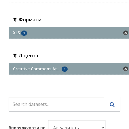
Формати
XLS
1
Ліцензії
Creative Commons At...
1
Впорядкувати по