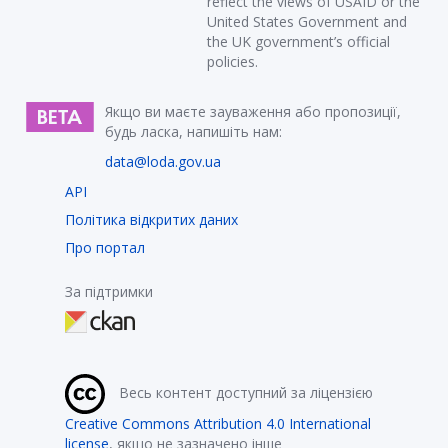
reflect the views of USAID or the
United States Government and
the UK government’s official
policies.
Якщо ви маєте зауваження або пропозиції,
будь ласка, напишіть нам:
data@loda.gov.ua
API
Політика відкритих даних
Про портал
За підтримки
Весь контент доступний за ліцензією
Creative Commons Attribution 4.0 International
license
, якщо не зазначено інше