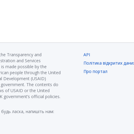
 the Transparency and
API
istration and Services
Політика відкритих дани
is made possible by the
Про портал
ican people through the United
nal Development (USAID)
K government. The contents do
ews of USAID or the United
government’s official policies.
 будь ласка, напишіть нам: