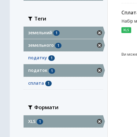
Сплат
Теги
Набір 
XLS
земельний
1
земельного
1
Ви може
податку
1
податок
1
сплата
1
Формати
XLS
1