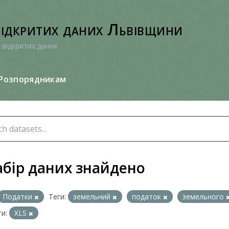
відкритих даних Львівщини
 відкритих даних
Розпорядникам
абір даних знайдено
Податки
Теги:
земельний
податок
земельного
и:
XLS