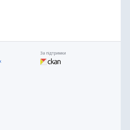
За підтримки
х