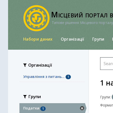
Перейти
до
Місцевий портал 
вмісту
Типове рішення Місцевого порталу
Набори даних
Організації
Групи
Організації
Управління з питань...
1
1 н
Групи
Групи:
Формат
Податки
1