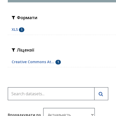
Формати
XLS
1
Ліцензії
Creative Commons At...
1
Впорядкувати по