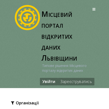
Перейти
до
Місцевий
вмісту
портал
відкритих
даних
Львівщини
Типове рішення Місцевого
порталу відкритих даних
Увійти
Зареєструватись
Організації