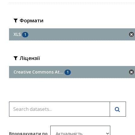
Формати
XLS
1
Ліцензії
Creative Commons At...
1
Впорядкувати по