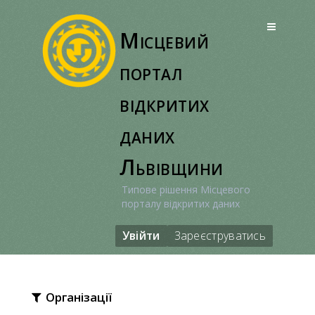
Перейти
до
Місцевий
вмісту
портал
відкритих
даних
Львівщини
Типове рішення Місцевого
порталу відкритих даних
Увійти
Зареєструватись
Організації