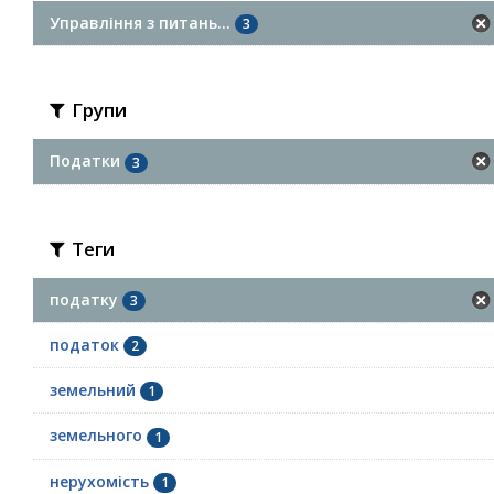
Управління з питань...
3
Групи
Податки
3
Теги
податку
3
податок
2
земельний
1
земельного
1
нерухомість
1