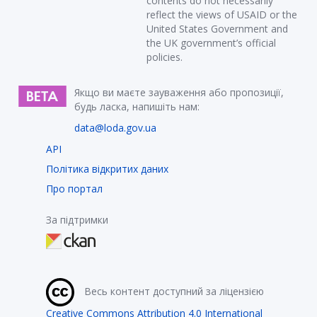
contents do not necessarily
reflect the views of USAID or the
United States Government and
the UK government’s official
policies.
Якщо ви маєте зауваження або пропозиції,
будь ласка, напишіть нам:
data@loda.gov.ua
API
Політика відкритих даних
Про портал
За підтримки
Весь контент доступний за ліцензією
Creative Commons Attribution 4.0 International