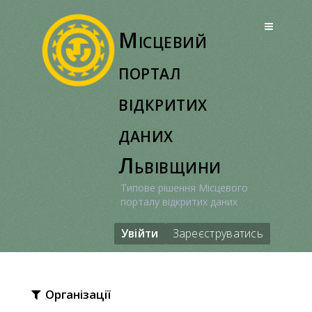
Перейти
до
Місцевий
вмісту
портал
відкритих
даних
Львівщини
Типове рішення Місцевого
порталу відкритих даних
Увійти
Зареєструватись
Організації