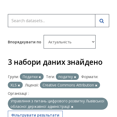
Впорядкувати по
3 набори даних знайдено
Групи:
Податки
Теги:
податку
Формати:
XLS
Ліцензії:
Creative Commons Attribution
Організації :
Управління з питань цифрового розвитку Львівської
обласної державної адміністрації
Фільтрувати результати