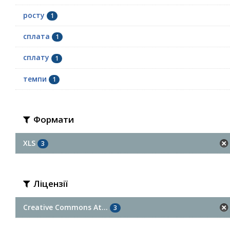
росту
1
сплата
1
сплату
1
темпи
1
Формати
XLS
3
Ліцензії
Creative Commons At...
3