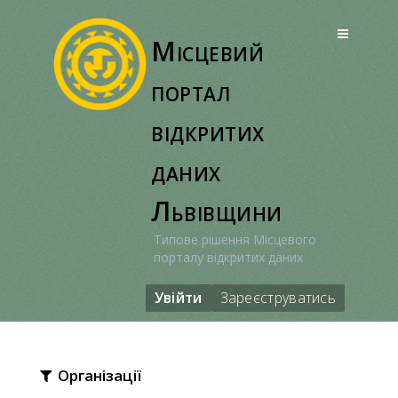
Перейти
до
Місцевий
вмісту
портал
відкритих
даних
Львівщини
Типове рішення Місцевого
порталу відкритих даних
Увійти
Зареєструватись
Організації