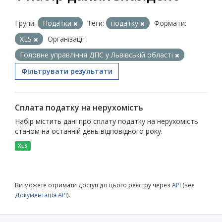
Групи:
Податки
Теги:
податку
Формати:
XLS
Організації :
Головне управління ДПС у Львівській області
Фільтрувати результати
Сплата податку на нерухомість
Набір містить дані про сплату податку на нерухомість
станом на останній день відповідного року.
XLS
Ви можете отримати доступ до цього реєстру через
API
(see
Документація API
).