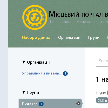
Перейти
до
Місцевий портал 
вмісту
Типове рішення Місцевого порталу
Набори даних
Організації
Групи
Організації
Управління з питань...
1
1 н
Групи
Групи:
XLS
Податки
1