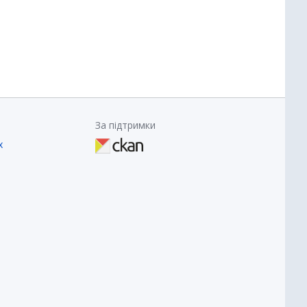
За підтримки
х