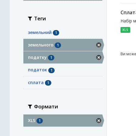
Сплат
Теги
Набір 
XLS
земельний
1
земельного
1
Ви може
податку
1
податок
1
сплата
1
Формати
XLS
1