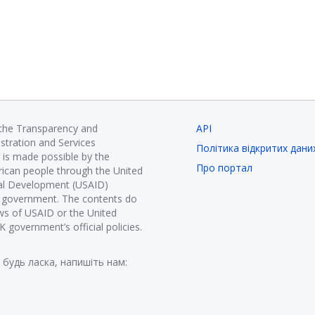
 the Transparency and
API
istration and Services
Політика відкритих дани
is made possible by the
Про портал
ican people through the United
nal Development (USAID)
K government. The contents do
ews of USAID or the United
government’s official policies.
 будь ласка, напишіть нам: