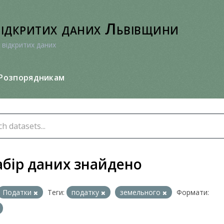
відкритих даних Львівщини
 відкритих даних
Розпорядникам
абір даних знайдено
Податки
Теги:
податку
земельного
Формати: