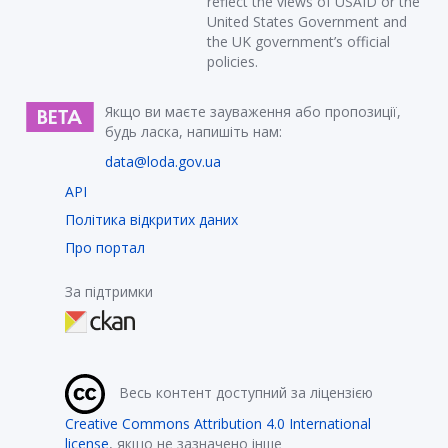
reflect the views of USAID or the
United States Government and
the UK government’s official
policies.
Якщо ви маєте зауваження або пропозиції,
будь ласка, напишіть нам:
data@loda.gov.ua
API
Політика відкритих даних
Про портал
За підтримки
Весь контент доступний за ліцензією
Creative Commons Attribution 4.0 International
license
, якщо не зазначено інше