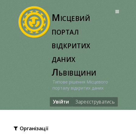
Перейти
до
Місцевий
вмісту
портал
відкритих
даних
Львівщини
Типове рішення Місцевого
порталу відкритих даних
Увійти
Зареєструватись
Організації