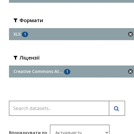
Формати
XLS
1
Ліцензії
Creative Commons At...
1
Впорядкувати по