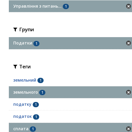
Управління з питань...
1
Групи
Податки
1
Теги
земельний
1
земельного
1
податку
1
податок
1
сплата
1