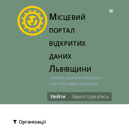
Перейти
до
Місцевий
вмісту
портал
відкритих
даних
Львівщини
Типове рішення Місцевого
порталу відкритих даних
Увійти
Зареєструватись
Організації