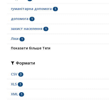
гуманітарна допомога
1
допомога
1
захист населення
1
Ліки
1
Показати більше Теги
Формати
CSV
3
XLS
1
XML
1