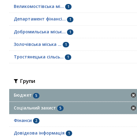
Великомостівська мі...
1
Департамент фінансі...
1
Добромильська міськ...
1
Золочівська міська ...
1
Тростянецька сільсь...
1
Групи
Бюджет
5
Соціальний захист
5
Фінанси
2
Довідкова інформація
1