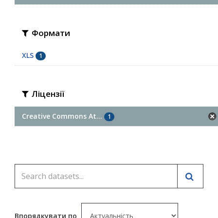
Формати
XLS
1
Ліцензії
Creative Commons At...
1
Впорядкувати по