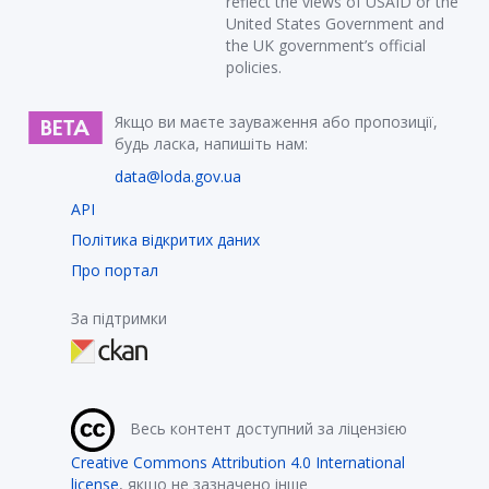
reflect the views of USAID or the
United States Government and
the UK government’s official
policies.
Якщо ви маєте зауваження або пропозиції,
будь ласка, напишіть нам:
data@loda.gov.ua
API
Політика відкритих даних
Про портал
За підтримки
Весь контент доступний за ліцензією
Creative Commons Attribution 4.0 International
license
, якщо не зазначено інше