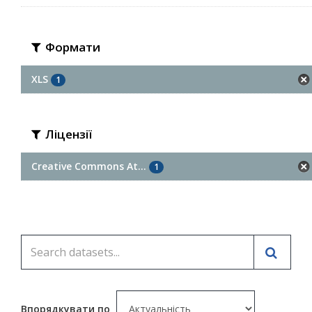
Формати
XLS
1
Ліцензії
Creative Commons At...
1
Впорядкувати по