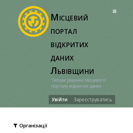
Перейти
до
Місцевий
вмісту
портал
відкритих
даних
Львівщини
Типове рішення Місцевого
порталу відкритих даних
Увійти
Зареєструватись
Організації