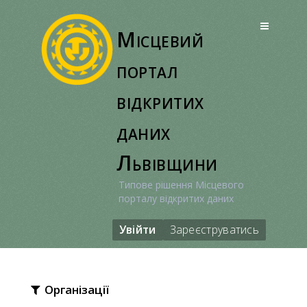
Перейти
до
Місцевий
вмісту
портал
відкритих
даних
Львівщини
Типове рішення Місцевого
порталу відкритих даних
Увійти
Зареєструватись
Організації