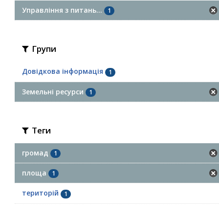
Управління з питань...
1
Групи
Довідкова інформація
1
Земельні ресурси
1
Теги
громад
1
площа
1
територій
1