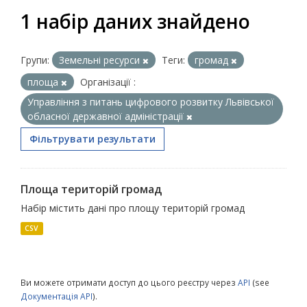
1 набір даних знайдено
Групи:
Земельні ресурси
Теги:
громад
площа
Організації :
Управління з питань цифрового розвитку Львівської
обласної державної адміністрації
Фільтрувати результати
Площа територій громад
Набір містить дані про площу територій громад
CSV
Ви можете отримати доступ до цього реєстру через
API
(see
Документація API
).