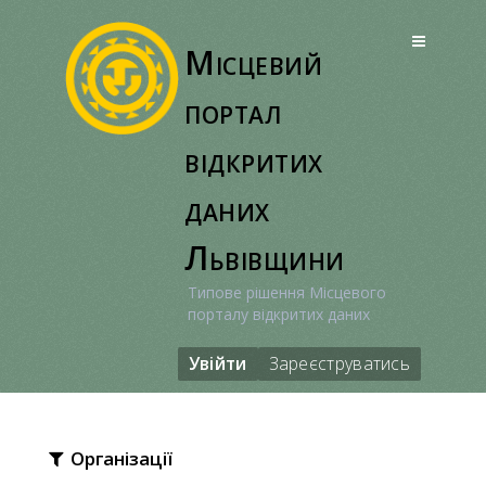
Перейти
до
Місцевий
вмісту
портал
відкритих
даних
Львівщини
Типове рішення Місцевого
порталу відкритих даних
Увійти
Зареєструватись
Організації