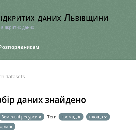
відкритих даних Львівщини
 відкритих даних
Розпорядникам
абір даних знайдено
Земельні ресурси
Теги:
громад
площа
орій