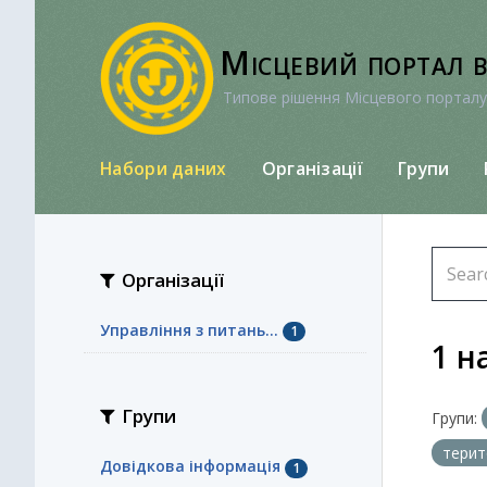
Перейти
до
Місцевий портал 
вмісту
Типове рішення Місцевого порталу
Набори даних
Організації
Групи
Організації
Управління з питань...
1
1 н
Групи
Групи:
терит
Довідкова інформація
1