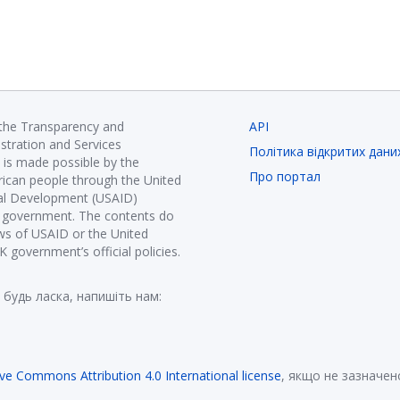
 the Transparency and
API
istration and Services
Політика відкритих дани
is made possible by the
Про портал
ican people through the United
nal Development (USAID)
K government. The contents do
ews of USAID or the United
government’s official policies.
 будь ласка, напишіть нам:
ive Commons Attribution 4.0 International license
, якщо не зазначен