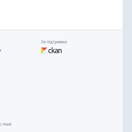
За підтримки
х
о інше