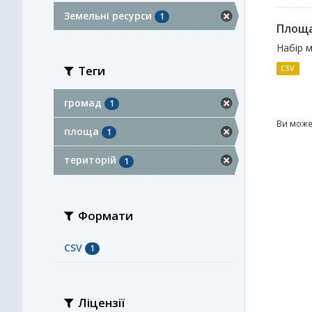
Земельні ресурси
1
Площа
Набір м
Теги
CSV
громад
1
Ви може
площа
1
територій
1
Формати
CSV
1
Ліцензії