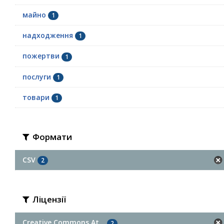
майно
1
надходження
1
пожертви
1
послуги
1
товари
1
Формати
CSV
2
Ліцензії
Creative Commons At...
2