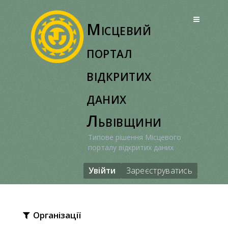
Перейти
до
Місцевий
вмісту
портал
відкритих
даних
Львівщини
Типове рішення Місцевого
порталу відкритих даних
Увійти
Зареєструватись
Організації