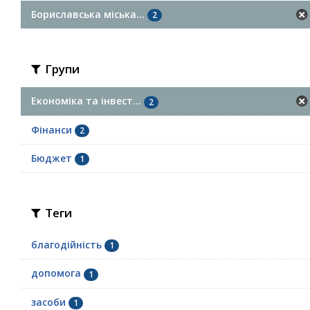
Бориславська міська...
2
Групи
Економіка та інвест...
2
Фінанси
2
Бюджет
1
Теги
благодійність
1
допомога
1
засоби
1