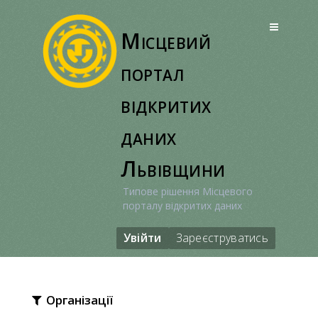
Перейти
до
Місцевий
вмісту
портал
відкритих
даних
Львівщини
Типове рішення Місцевого
порталу відкритих даних
Увійти
Зареєструватись
Організації