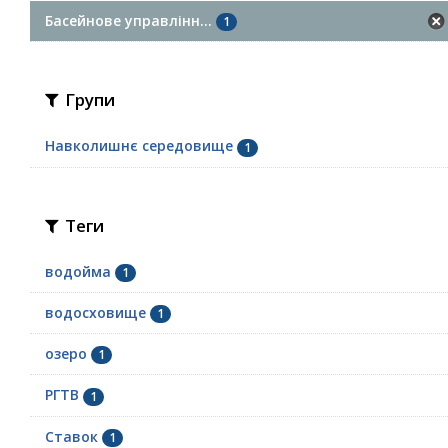
Басейнове управлінн...
1
Групи
Навколишнє середовище
1
Теги
водойма
1
водосховище
1
озеро
1
РГТВ
1
Ставок
1