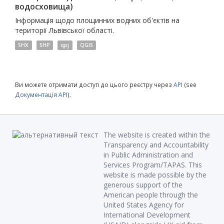
водосховища)
Інформація щодо площинних водних об'єктів на
території Львівської області.
SHX
SHP
qpj
QGIS
Ви можете отримати доступ до цього реєстру через
API
(see
Документація API
).
The website is created within the
Transparency and Accountability
in Public Administration and
Services Program/TAPAS. This
website is made possible by the
generous support of the
American people through the
United States Agency for
International Development