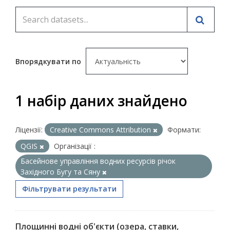
Впорядкувати по
1 набір даних знайдено
Ліцензії:
Creative Commons Attribution
Формати:
QGIS
Організації :
Басейнове управління водних ресурсів річок
Західного Бугу та Сяну
Фільтрувати результати
Площинні водні об'єкти (озера, ставки,