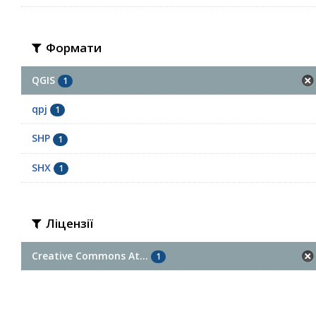
Формати
QGIS
1
qpj
1
SHP
1
SHX
1
Ліцензії
Creative Commons At...
1