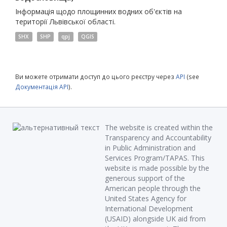
Інформація щодо площинних водних об'єктів на
території Львівської області.
SHX
SHP
qpj
QGIS
Ви можете отримати доступ до цього реєстру через
API
(see
Документація API
).
The website is created within the
Transparency and Accountability
in Public Administration and
Services Program/TAPAS. This
website is made possible by the
generous support of the
American people through the
United States Agency for
International Development
(USAID) alongside UK aid from