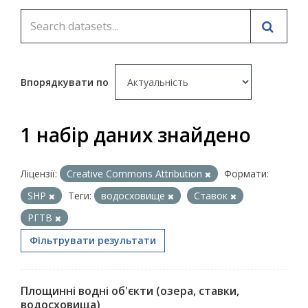
Впорядкувати по
1 набір даних знайдено
Ліцензії:
Creative Commons Attribution
Формати:
SHP
Теги:
водосховище
Ставок
РГТВ
Фільтрувати результати
Площинні водні об'єкти (озера, ставки,
водосховища)