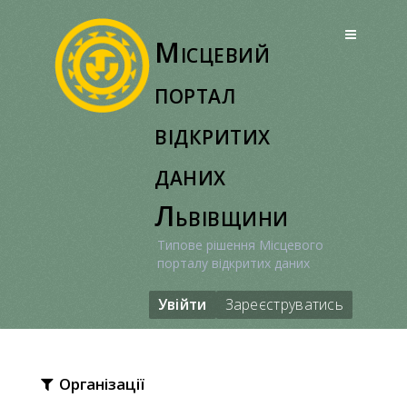
Перейти
до
Місцевий
вмісту
портал
відкритих
даних
Львівщини
Типове рішення Місцевого
порталу відкритих даних
Увійти
Зареєструватись
Організації