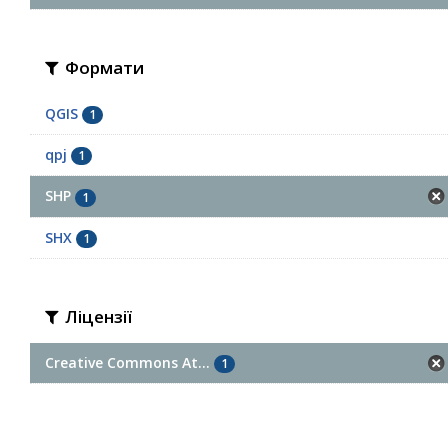
Формати
QGIS
1
qpj
1
SHP
1
SHX
1
Ліцензії
Creative Commons At...
1