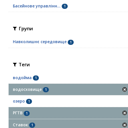
Басейнове управлінн...
1
Групи
Навколишнє середовище
1
Теги
водойма
1
водосховище
1
озеро
1
РГТВ
1
Ставок
1