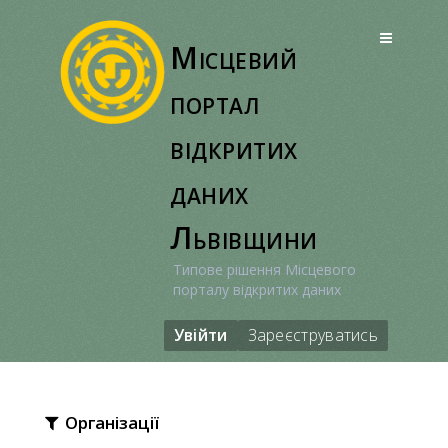
Перейти
до
Місцевий
вмісту
портал
відкритих
даних
Львівщини
Типове рішення Місцевого
порталу відкритих даних
Увійти
Зареєструватись
Організації