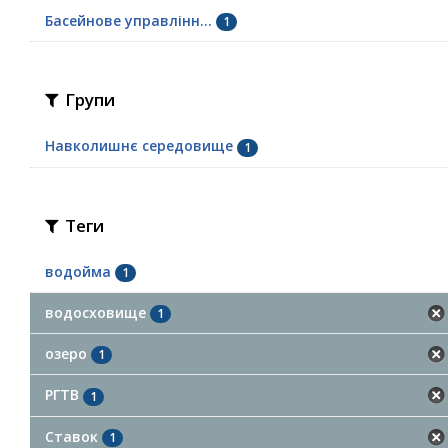
Басейнове управлінн...
1
Групи
Навколишнє середовище
1
Теги
водойма
1
водосховище
1
озеро
1
РГТВ
1
Ставок
1