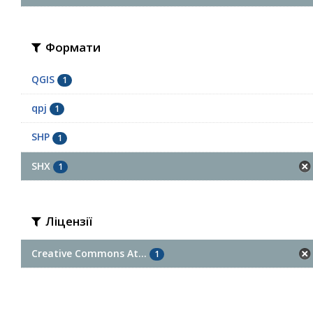
Формати
QGIS
1
qpj
1
SHP
1
SHX
1
Ліцензії
Creative Commons At...
1