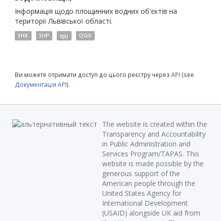
Інформація щодо площинних водних об'єктів на
території Львівської області.
SHX
SHP
qpj
QGIS
Ви можете отримати доступ до цього реєстру через
API
(see
Документація API
).
The website is created within the
Transparency and Accountability
in Public Administration and
Services Program/TAPAS. This
website is made possible by the
generous support of the
American people through the
United States Agency for
International Development
(USAID) alongside UK aid from