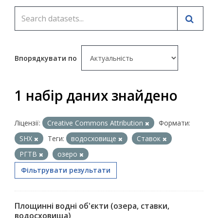
Впорядкувати по
1 набір даних знайдено
Ліцензії:
Creative Commons Attribution
Формати:
SHX
Теги:
водосховище
Ставок
РГТВ
озеро
Фільтрувати результати
Площинні водні об'єкти (озера, ставки,
водосховища)