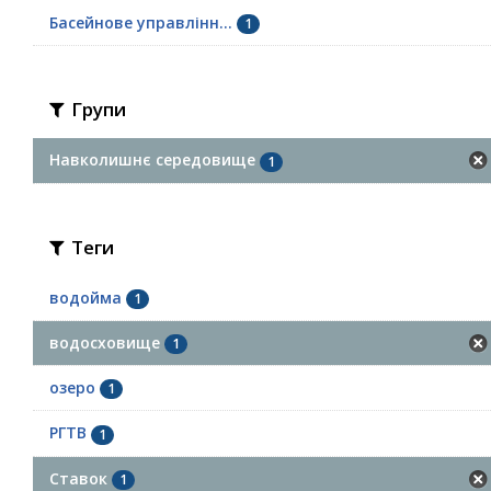
Басейнове управлінн...
1
Групи
Навколишнє середовище
1
Теги
водойма
1
водосховище
1
озеро
1
РГТВ
1
Ставок
1