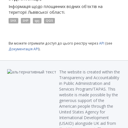
Інформація щодо площинних водних об'єктів на
території Львівської області.
SHX
SHP
qpj
QGIS
Ви можете отримати доступ до цього реєстру через
API
(see
Документація API
).
The website is created within the
Transparency and Accountability
in Public Administration and
Services Program/TAPAS. This
website is made possible by the
generous support of the
American people through the
United States Agency for
International Development
(USAID) alongside UK aid from