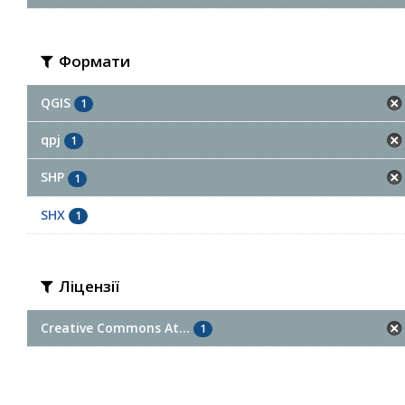
Формати
QGIS
1
qpj
1
SHP
1
SHX
1
Ліцензії
Creative Commons At...
1