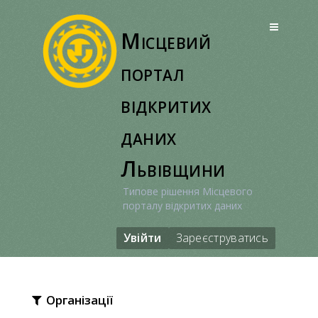
Перейти
до
Місцевий
вмісту
портал
відкритих
даних
Львівщини
Типове рішення Місцевого
порталу відкритих даних
Увійти
Зареєструватись
Організації