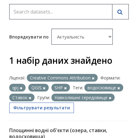
Впорядкувати по
1 набір даних знайдено
Ліцензії:
Creative Commons Attribution
Формати:
qpj
QGIS
SHP
Теги:
водосховище
Ставок
Групи:
Навколишнє середовище
Фільтрувати результати
Площинні водні об'єкти (озера, ставки,
водосховища)