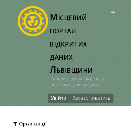
Перейти
до
Місцевий
вмісту
портал
відкритих
даних
Львівщини
Типове рішення Місцевого
порталу відкритих даних
Увійти
Зареєструватись
Організації