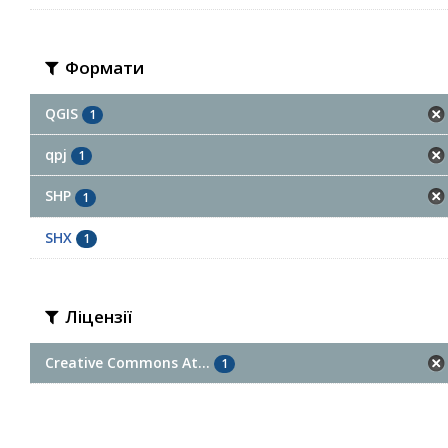
Формати
QGIS
1
qpj
1
SHP
1
SHX
1
Ліцензії
Creative Commons At...
1