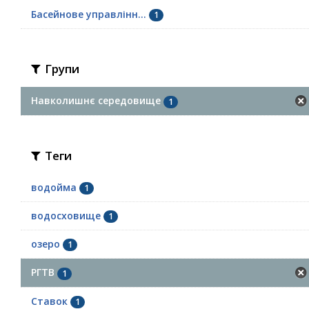
Басейнове управлінн...
1
Групи
Навколишнє середовище
1
Теги
водойма
1
водосховище
1
озеро
1
РГТВ
1
Ставок
1