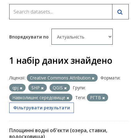
Впорядкувати по
1 набір даних знайдено
Ліцензії:
Creative Commons Attribution
Формати:
qpj
SHP
QGIS
Групи:
Навколишнє середовище
Теги:
РГТВ
Фільтрувати результати
Площинні водні об'єкти (озера, ставки,
водосховища)