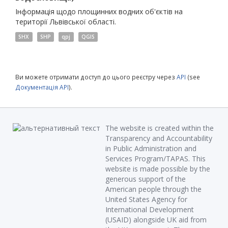
Інформація щодо площинних водних об'єктів на
території Львівської області.
SHX
SHP
qpj
QGIS
Ви можете отримати доступ до цього реєстру через
API
(see
Документація API
).
The website is created within the
Transparency and Accountability
in Public Administration and
Services Program/TAPAS. This
website is made possible by the
generous support of the
American people through the
United States Agency for
International Development
(USAID) alongside UK aid from