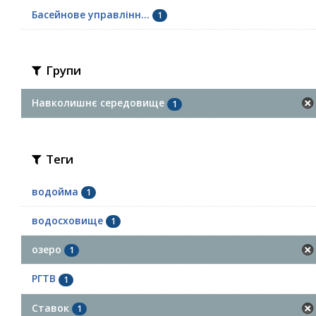
Басейнове управлінн...
1
Групи
Навколишнє середовище
1
Теги
водойма
1
водосховище
1
озеро
1
РГТВ
1
Ставок
1