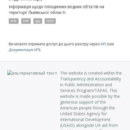
Інформація щодо площинних водних об'єктів на
території Львівської області.
SHX
SHP
qpj
QGIS
Ви можете отримати доступ до цього реєстру через
API
(see
Документація API
).
The website is created within the
Transparency and Accountability
in Public Administration and
Services Program/TAPAS. This
website is made possible by the
generous support of the
American people through the
United States Agency for
International Development
(USAID) alongside UK aid from