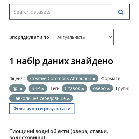
Впорядкувати по
1 набір даних знайдено
Ліцензії:
Creative Commons Attribution
Формати:
qpj
SHP
Теги:
Ставок
озеро
Групи:
Навколишнє середовище
Фільтрувати результати
Площинні водні об'єкти (озера, ставки,
водосховища)