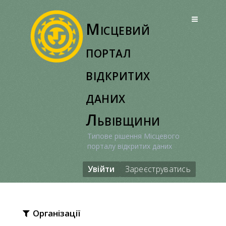
Перейти
до
Місцевий
вмісту
портал
відкритих
даних
Львівщини
Типове рішення Місцевого
порталу відкритих даних
Увійти
Зареєструватись
Організації