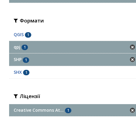
Формати
QGIS
1
qpj
1
SHP
1
SHX
1
Ліцензії
Creative Commons At...
1