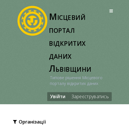
Перейти
до
Місцевий
вмісту
портал
відкритих
даних
Львівщини
Типове рішення Місцевого
порталу відкритих даних
Увійти
Зареєструватись
Організації