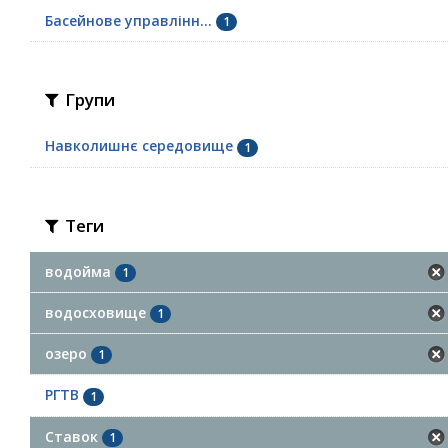
Басейнове управлінн...
1
Групи
Навколишнє середовище
1
Теги
водойма
1
водосховище
1
озеро
1
РГТВ
1
Ставок
1