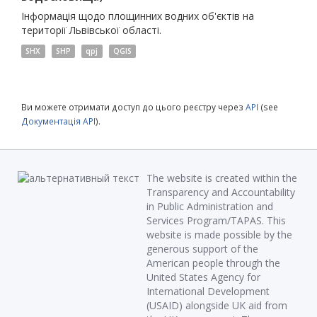
Інформація щодо площинних водних об'єктів на
території Львівської області.
SHX
SHP
qpj
QGIS
Ви можете отримати доступ до цього реєстру через
API
(see
Документація API
).
The website is created within the
Transparency and Accountability
in Public Administration and
Services Program/TAPAS. This
website is made possible by the
generous support of the
American people through the
United States Agency for
International Development
(USAID) alongside UK aid from