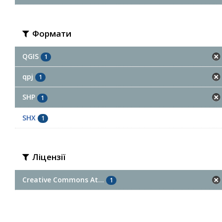
Формати
QGIS
1
qpj
1
SHP
1
SHX
1
Ліцензії
Creative Commons At...
1