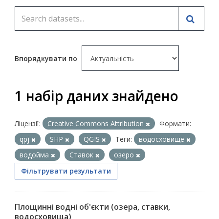
Впорядкувати по
1 набір даних знайдено
Ліцензії:
Creative Commons Attribution
Формати:
qpj
SHP
QGIS
Теги:
водосховище
водойма
Ставок
озеро
Фільтрувати результати
Площинні водні об'єкти (озера, ставки,
водосховища)