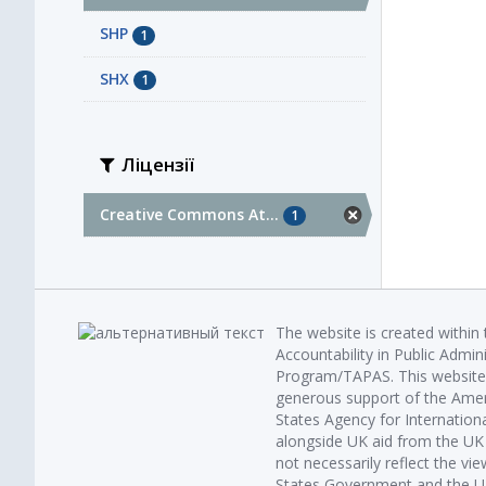
SHP
1
SHX
1
Ліцензії
Creative Commons At...
1
The website is created within
Accountability in Public Admin
Program/TAPAS. This website 
generous support of the Amer
States Agency for Internatio
alongside UK aid from the U
not necessarily reflect the vi
States Government and the UK 