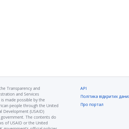
 the Transparency and
API
istration and Services
Політика відкритих дани
is made possible by the
Про портал
ican people through the United
nal Development (USAID)
K government. The contents do
ews of USAID or the United
government’s official policies.