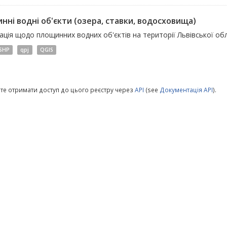
нні водні об'єкти (озера, ставки, водосховища)
ція щодо площинних водних об'єктів на території Львівської обл
SHP
qpj
QGIS
те отримати доступ до цього реєстру через
API
(see
Документація API
).