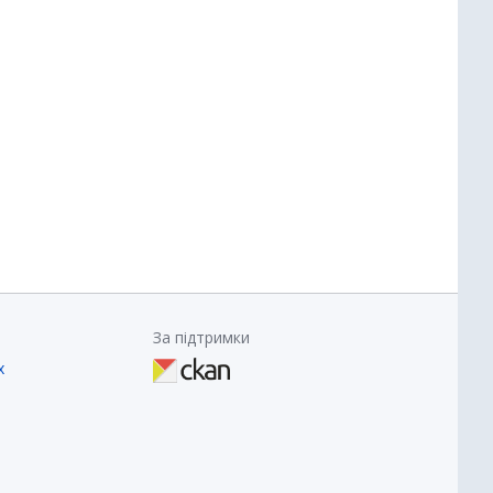
За підтримки
х