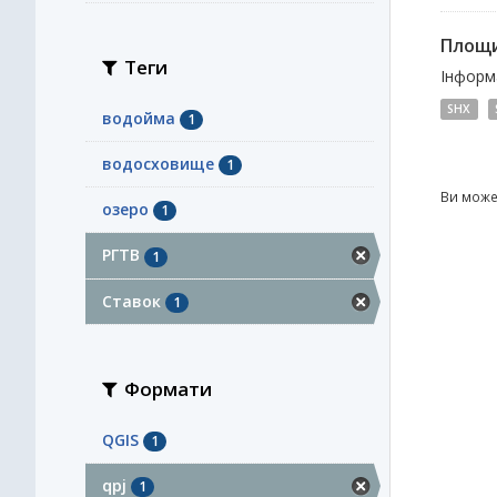
Площи
Теги
Інформа
SHX
водойма
1
водосховище
1
Ви може
озеро
1
РГТВ
1
Ставок
1
Формати
QGIS
1
qpj
1