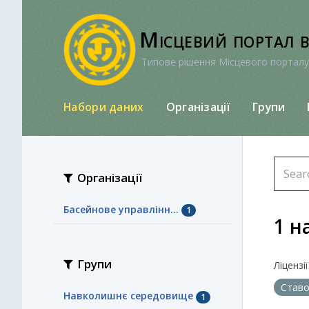
Перейти
до
Місцевий портал 
вмісту
Типове рішення Місцевого порталу
Набори даних
Організації
Групи
Організації
Басейнове управлінн...
1
1 н
Групи
Ліцензії
Став
Навколишнє середовище
1