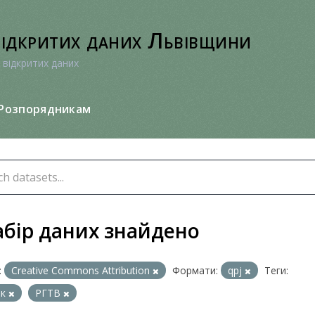
відкритих даних Львівщини
 відкритих даних
Розпорядникам
абір даних знайдено
:
Creative Commons Attribution
Формати:
qpj
Теги:
ок
РГТВ