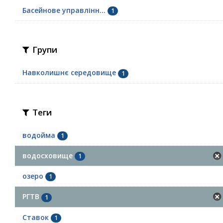
Басейнове управлінн...
1
Групи
Навколишнє середовище
1
Теги
водойма
1
водосховище
1
озеро
1
РГТВ
1
Ставок
1