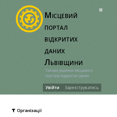
Перейти
до
Місцевий
вмісту
портал
відкритих
даних
Львівщини
Типове рішення Місцевого
порталу відкритих даних
Увійти
Зареєструватись
Організації