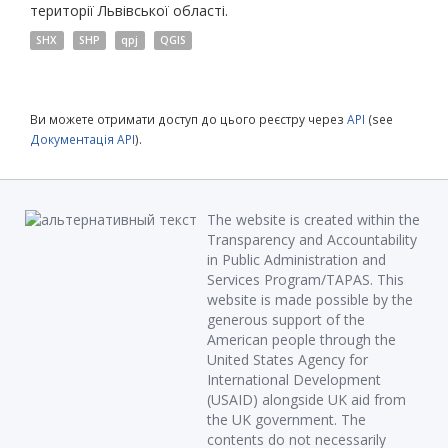
території Львівської області.
SHX
SHP
qpj
QGIS
Ви можете отримати доступ до цього реєстру через
API
(see
Документація API
).
The website is created within the
Transparency and Accountability
in Public Administration and
Services Program/TAPAS. This
website is made possible by the
generous support of the
American people through the
United States Agency for
International Development
(USAID) alongside UK aid from
the UK government. The
contents do not necessarily