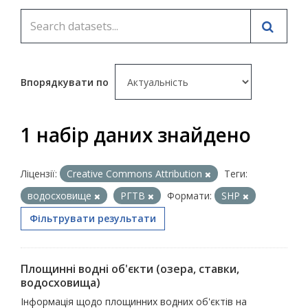
Впорядкувати по
1 набір даних знайдено
Ліцензії:
Creative Commons Attribution
Теги:
водосховище
РГТВ
Формати:
SHP
Фільтрувати результати
Площинні водні об'єкти (озера, ставки,
водосховища)
Інформація щодо площинних водних об'єктів на