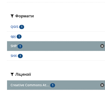
Формати
QGIS
1
qpj
1
SHP
1
SHX
1
Ліцензії
Creative Commons At...
1