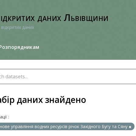
відкритих даних Львівщини
 відкритих даних
Розпорядникам
абір даних знайдено
ції :
нове управління водних ресурсів річок Західного Бугу та Сяну