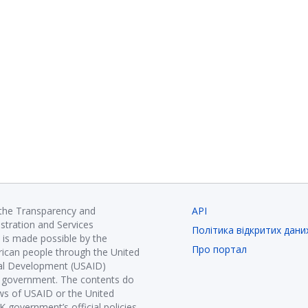
 the Transparency and
API
istration and Services
Політика відкритих дани
is made possible by the
Про портал
ican people through the United
nal Development (USAID)
K government. The contents do
ews of USAID or the United
government’s official policies.