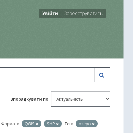
Увійти
Зареєструватись
Впорядкувати по
Формати:
QGIS
SHP
Теги:
озеро