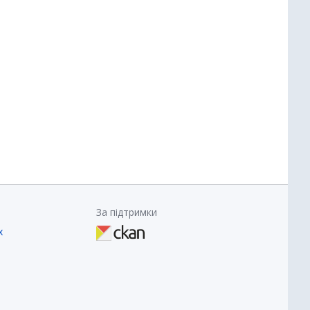
За підтримки
х