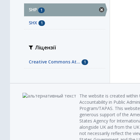
SHP
1
SHX
1
Ліцензії
Creative Commons At...
1
The website is created within
Accountability in Public Admin
Program/TAPAS. This website 
generous support of the Amer
States Agency for Internatio
alongside UK aid from the U
not necessarily reflect the vi
States Government and the UK 