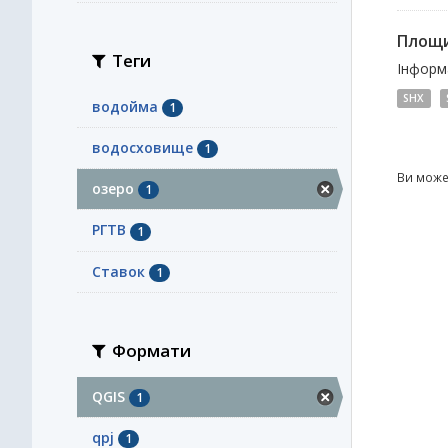
Площи
Теги
Інформа
SHX
водойма
1
водосховище
1
Ви може
озеро
1
РГТВ
1
Ставок
1
Формати
QGIS
1
qpj
1