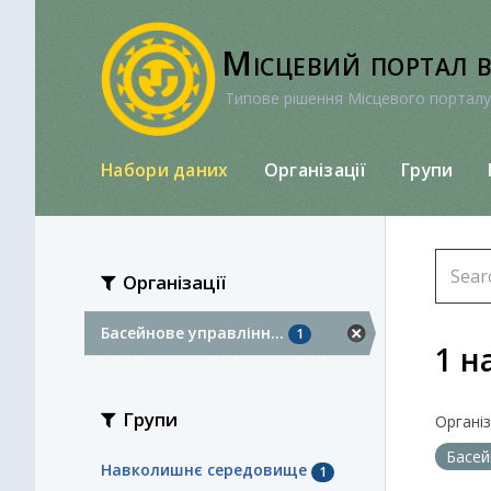
Перейти
до
Місцевий портал 
вмісту
Типове рішення Місцевого порталу
Набори даних
Організації
Групи
Організації
Басейнове управлінн...
1
1 н
Групи
Організа
Басей
Навколишнє середовище
1