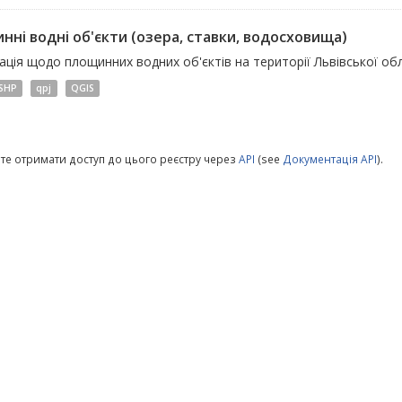
нні водні об'єкти (озера, ставки, водосховища)
ція щодо площинних водних об'єктів на території Львівської обл
SHP
qpj
QGIS
те отримати доступ до цього реєстру через
API
(see
Документація API
).