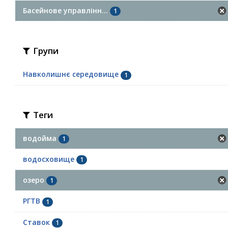
Басейнове управлінн...
1
Групи
Навколишнє середовище
1
Теги
водойма
1
водосховище
1
озеро
1
РГТВ
1
Ставок
1