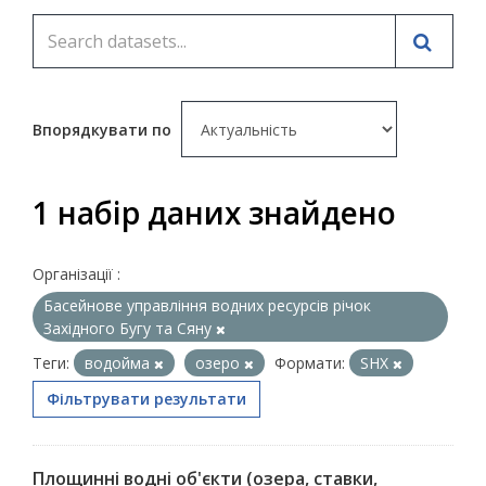
Впорядкувати по
1 набір даних знайдено
Організації :
Басейнове управління водних ресурсів річок
Західного Бугу та Сяну
Теги:
водойма
озеро
Формати:
SHX
Фільтрувати результати
Площинні водні об'єкти (озера, ставки,