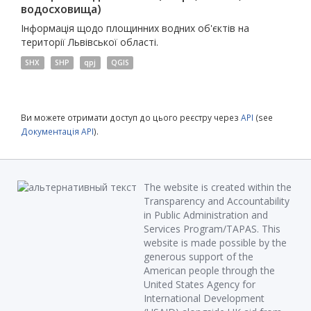
водосховища)
Інформація щодо площинних водних об'єктів на
території Львівської області.
SHX
SHP
qpj
QGIS
Ви можете отримати доступ до цього реєстру через
API
(see
Документація API
).
The website is created within the
Transparency and Accountability
in Public Administration and
Services Program/TAPAS. This
website is made possible by the
generous support of the
American people through the
United States Agency for
International Development