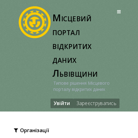
Перейти
до
Місцевий
вмісту
портал
відкритих
даних
Львівщини
Типове рішення Місцевого
порталу відкритих даних
Увійти
Зареєструватись
Організації