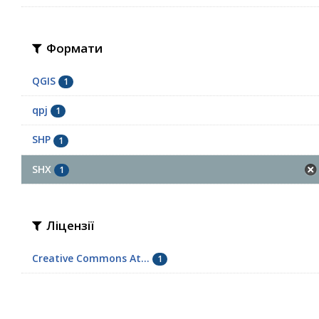
Формати
QGIS
1
qpj
1
SHP
1
SHX
1
Ліцензії
Creative Commons At...
1