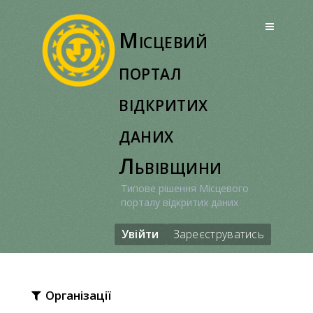
Перейти
до
Місцевий
вмісту
портал
відкритих
даних
Львівщини
Типове рішення Місцевого
порталу відкритих даних
Увійти
Зареєструватись
Організації