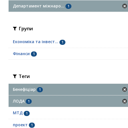
Департамент міжнаро...
1
Групи
Економіка та інвест...
1
Фінанси
1
Теги
Бенефіціар
1
ЛОДА
1
МТД
1
проект
1