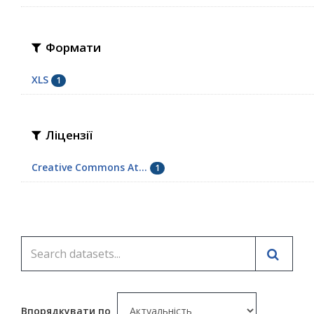
Формати
XLS
1
Ліцензії
Creative Commons At...
1
Впорядкувати по