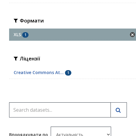
Формати
XLS
1
Ліцензії
Creative Commons At...
1
Впорядкувати по