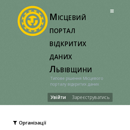
Перейти
до
Місцевий
вмісту
портал
відкритих
даних
Львівщини
Типове рішення Місцевого
порталу відкритих даних
Увійти
Зареєструватись
Організації