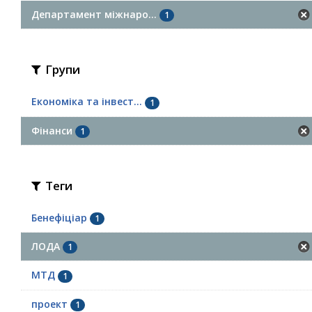
Департамент міжнаро...
1
Групи
Економіка та інвест...
1
Фінанси
1
Теги
Бенефіціар
1
ЛОДА
1
МТД
1
проект
1