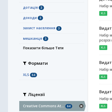
Набір м
дотація
3
XLS
доходи
3
Видат
захист населення
3
Набір м
мешканця
3
розрізі
Показати більше Теги
XLS
Видат
Формати
Набір м
XLS
64
XLS
Видат
Ліцензії
Набір м
Creative Commons At...
64
XLS