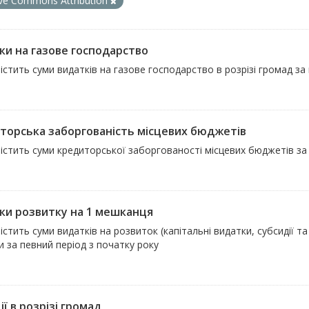
ive Commons Attribution
ки на газове господарство
істить суми видатків на газове господарство в розрізі громад за
торська заборгованість місцевих бюджетів
істить суми кредиторської заборгованості місцевих бюджетів за 
ки розвитку на 1 мешканця
істить суми видатків на розвиток (капітальні видатки, субсидії 
 за певний період з початку року
ї в розрізі громад