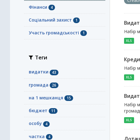
Creat
Фінанси
4
Соціальний захист
1
Видат
Набір м
Участь громадськості
1
XLS
Теги
Креди
Набір м
видатки
43
XLS
громада
26
Видат
на 1 мешканця
15
Набір м
бюджет
громади
11
XLS
особу
4
частка
4
Дотаці