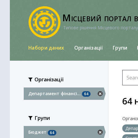
Перейти
до
Місцевий портал 
вмісту
Типове рішення Місцевого порталу
Набори даних
Організації
Групи
Організації
Департамент фінансі...
64
64 
Групи
Організа
Депар
Бюджет
64