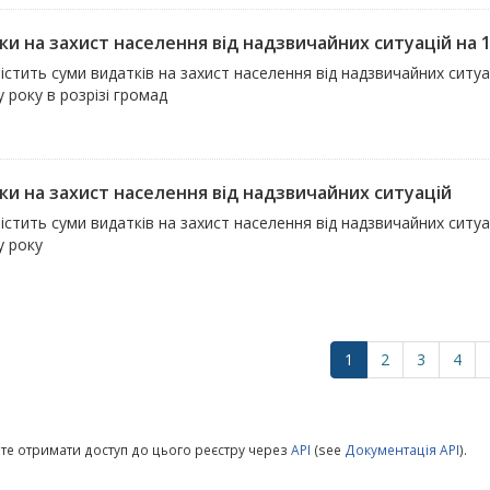
ки на захист населення від надзвичайних ситуацій на
істить суми видатків на захист населення від надзвичайних ситу
 року в розрізі громад
ки на захист населення від надзвичайних ситуацій
істить суми видатків на захист населення від надзвичайних ситуац
у року
1
2
3
4
те отримати доступ до цього реєстру через
API
(see
Документація API
).