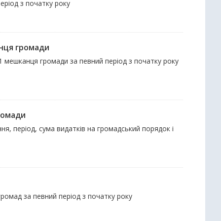
період з початку року
нця громади
1 мешканця громади за певний період з початку року
ромади
ня, період, сума видатків на громадський порядок і
 громад за певний період з початку року