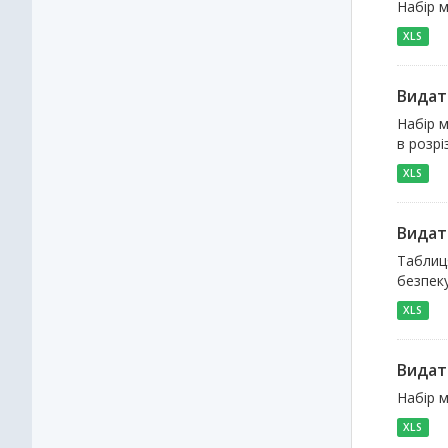
Набір м
XLS
Видат
Набір 
в розрі
XLS
Видат
Таблиця
безпеку
XLS
Видат
Набір м
XLS