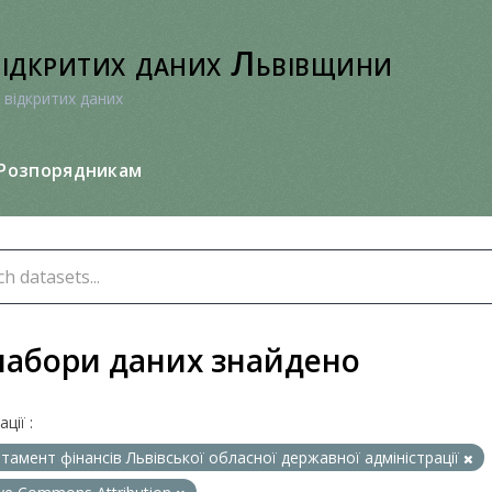
відкритих даних Львівщини
 відкритих даних
Розпорядникам
набори даних знайдено
ції :
тамент фінансів Львівської обласної державної адміністрації