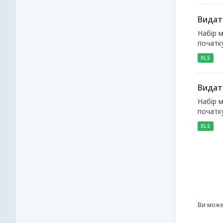
Видат
Набір м
початку
XLS
Видат
Набір м
початк
XLS
Ви може