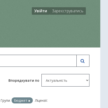
Увійти
Зареєструватись
Впорядкувати по
Групи:
Бюджет
Ліцензії: