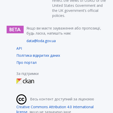
reflect the views of USAID or the
United States Government and
the UK government’s official
policies.
Якщо ви маєте зауваження або пропозиції,
будь ласка, напишіть нам:
data@loda.gov.ua
API
Політика відкритих даних
Про портал
За підтримки
Весь контент доступний за ліцензією
Creative Commons Attribution 4.0 International
license
, якщо не зазначено інше