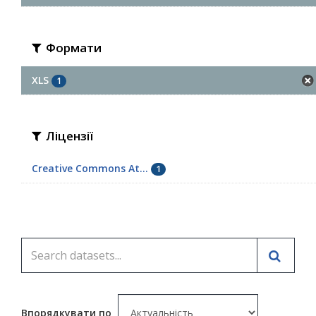
Формати
XLS
1
Ліцензії
Creative Commons At...
1
Впорядкувати по