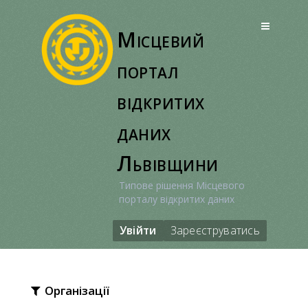
Перейти
до
Місцевий
вмісту
портал
відкритих
даних
Львівщини
Типове рішення Місцевого
порталу відкритих даних
Увійти
Зареєструватись
Організації